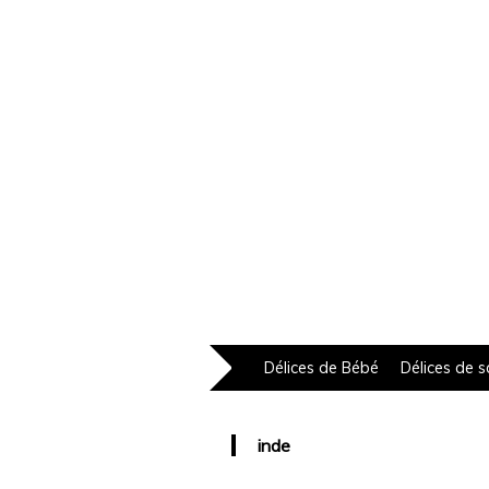
Délices de Bébé
Délices de s
inde