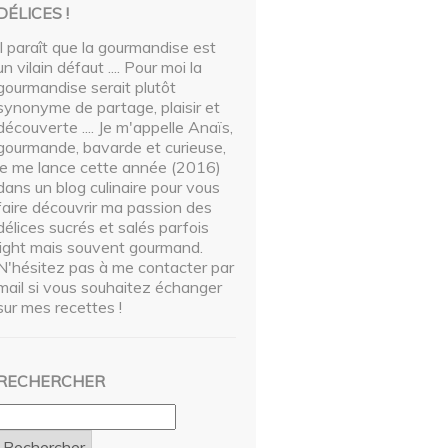
DÉLICES !
Il paraît que la gourmandise est
un vilain défaut .... Pour moi la
gourmandise serait plutôt
synonyme de partage, plaisir et
découverte .... Je m'appelle Anaïs,
gourmande, bavarde et curieuse,
je me lance cette année (2016)
dans un blog culinaire pour vous
faire découvrir ma passion des
délices sucrés et salés parfois
light mais souvent gourmand.
N'hésitez pas à me contacter par
mail si vous souhaitez échanger
sur mes recettes !
RECHERCHER
Rechercher :