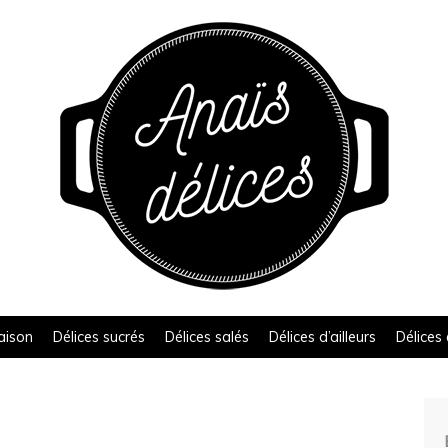
aison
Délices sucrés
Délices salés
Délices d’ailleurs
Délices